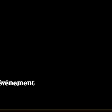
Gard. Il enflammera la piste en équilibre sur un fil,
LARD, Professeurs de l’école de cirque et Artistes de Cirque depuis
’une nouvelle version de leur numéro phare avec lequel ils ont repré
ssy : le diabolo.
ra aux fourneaux pour préparer les planches de charcuteries froma
lats chauds, et autres mets, qui nous l’espérons, raviront vos papill
 événement