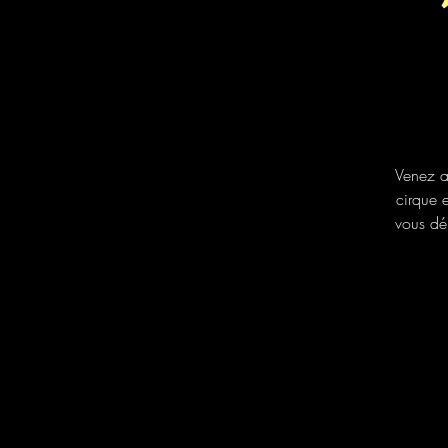
Venez a
cirque e
vous dé