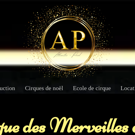
uction
Cirques de noël
Ecole de cirque
Locat
ue des Merveilles 