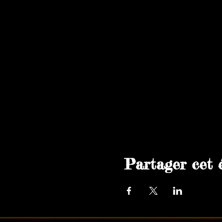
finesse de Pôle Dance.
- Jérémy SALAR, nous vient du 
- Jean SECHER et Morgane MAIL
comique du spectacle ainsi qu
International du Cirque de Ma
- Une équipe de bénévoles se
saucissons, vins chauds, choco
Partager cet