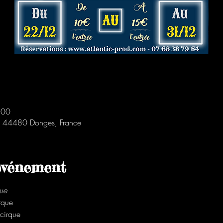
:00
, 44480 Donges, France
'événement
ue
rque
cirque