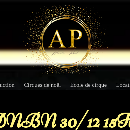
uction
Cirques de noël
Ecole de cirque
Locat
NBN 30/12 15