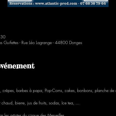
:30
Les Guifettes - Rue Léo Lagrange - 44800 Donges
'événement
 crêpes, barbes à papa, Pop-Corns, cakes, bonbons, planche de ch
chaud, bierre, jus de fruits, sodas, Ice tea, ...
ar les artistes du cirque des Merveilles.