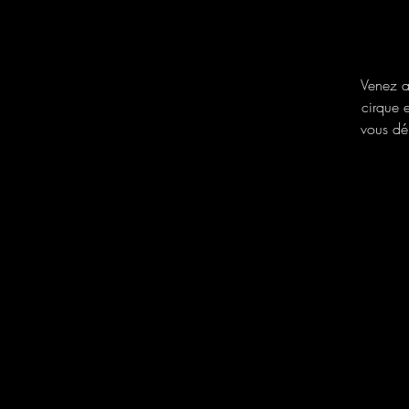
Venez a
cirque e
vous dé