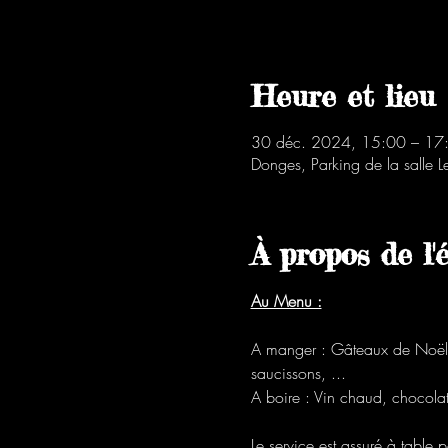
Heure et lieu
30 déc. 2024, 15:00 – 17
Donges, Parking de la salle 
À propos de l
Au Menu :
A manger : Gâteaux de Noël,
saucissons, ...
A boire : Vin chaud, chocolat 
Le service est assuré à table p