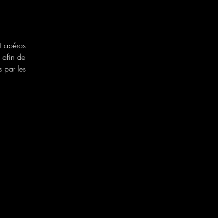
t apéros
e afin de
 par les