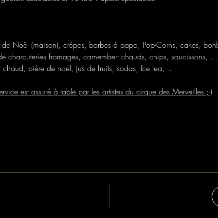
de Noël (maison), crêpes, barbes à papa, Pop-Corns, cakes, bon
de charcuteries fromages, camembert chauds, chips, saucissons, ...
chaud, bière de noël, jus de fruits, sodas, Ice tea, ...
service est assuré à table par les artistes du cirque des Merveilles ;-)