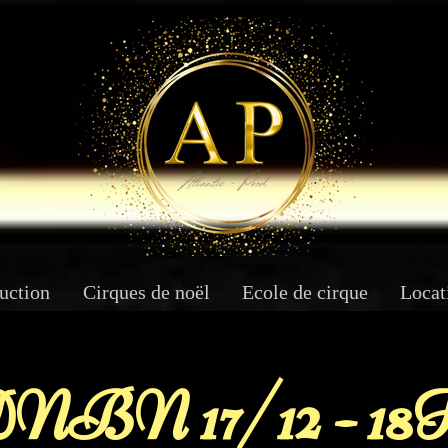
uction
Cirques de noël
Ecole de cirque
Locat
NBN 17/12 - 18