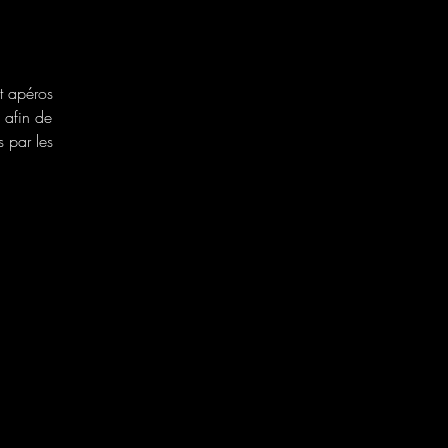
t apéros
e afin de
 par les