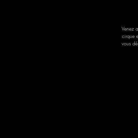
Venez a
cirque e
vous dé